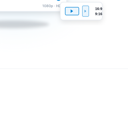
1080p · HD
16:9
9:16
tanden
n